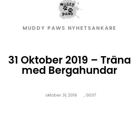
MUDDY PAWS NYHETSANKARE
31 Oktober 2019 – Träna
med Bergahundar
oktober 31, 2019
,
00:07
För alla er som vill träna inför nästa års Muddy Paws finns det
två alternativ. Antingen åker ni till Uppsala och tränar på