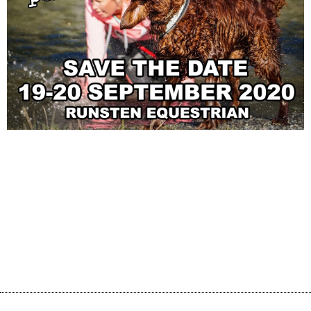
Idag klockan 18:00 släpper vi biljetterna till Muddy Paws® 19-
20 september!
Funktionärernas anmälan öppnar först i maj. Ni behöver inte
hänga på låset utan är garanterade en plats!