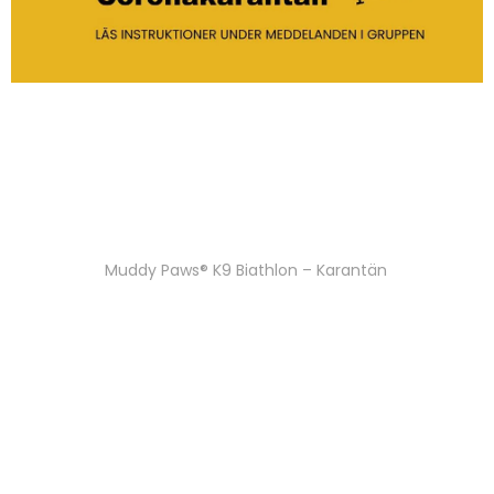
Som ni vet är vi tyvärr tvungna att skjuta upp vår tävling i
april och många av er är hemma med era hundar utan att
kunna åka iväg på träningar och tävlingar.
Vi vill därför, tillsammans med Bergahundar, presentera
Muddy Paws® K9 Biathlon – Karantän
.
Det här är vårt sätt att försöka bidra med något positivt
samtidigt som ni håller er själv och era hundar säkra och
samtidigt har roligt tillsammans.
Vårt mål är att du ska utmana dig själv och din hund trots
att vårens Muddy Paws® blir uppskjutet.