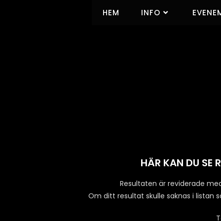
HEM
INFO
EVENE
HÄR KAN DU SE 
Resultaten är reviderade med 
Om ditt resultat skulle saknas i listan
T